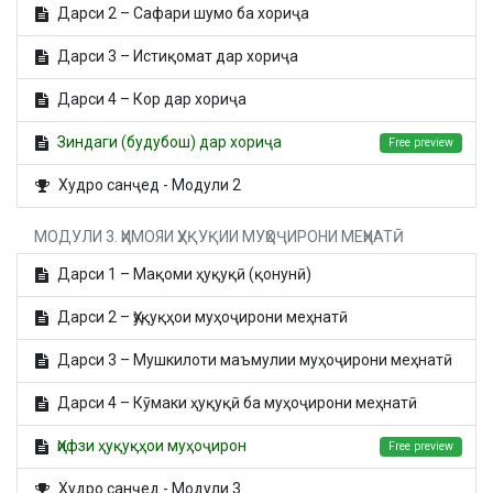
Дарси 2 – Сафари шумо ба хориҷа
Дарси 3 – Истиқомат дар хориҷа
Дарси 4 – Кор дар хориҷа
Зиндаги (будубош) дар хориҷа
Free preview
Худро санҷед - Модули 2
МОДУЛИ 3. ҲИМОЯИ ҲУҚУҚИИ МУҲОҶИРОНИ МЕҲНАТӢ
Дарси 1 – Мақоми ҳуқуқӣ (қонунӣ)
Дарси 2 – Ҳуқуқҳои муҳоҷирони меҳнатӣ
Дарси 3 – Мушкилоти маъмулии муҳоҷирони меҳнатӣ
Дарси 4 – Кӯмаки ҳуқуқӣ ба муҳоҷирони меҳнатӣ
Ҳифзи ҳуқуқҳои муҳоҷирон
Free preview
Худро санҷед - Модули 3