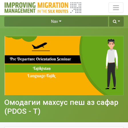
Nav
Омодагии махсус пеш аз сафар
(PDOS - T)