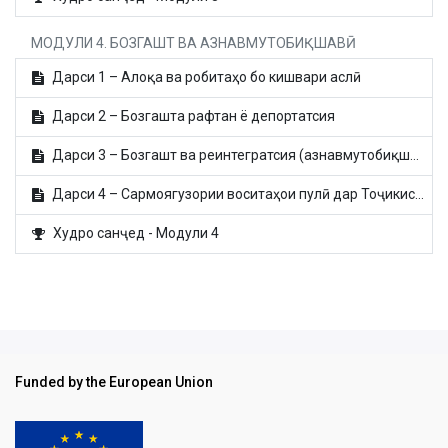
МОДУЛИ 4. БОЗГАШТ ВА АЗНАВМУТОБИҚШАВӢ
Дарси 1 – Алоқа ва робитаҳо бо кишвари аслӣ
Дарси 2 – Бозгашта рафтан ё депортатсия
Дарси 3 – Бозгашт ва реинтегратсия (азнавмутобиқшавӣ)
Дарси 4 – Сармоягузории воситаҳои пулӣ дар Тоҷикистон
Худро санҷед - Модули 4
Funded by the European Union