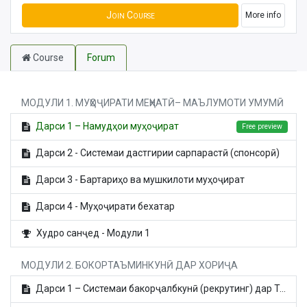
Join Course
More info
Course
Forum
МОДУЛИ 1. МУҲОҶИРАТИ МЕҲНАТӢ– МАЪЛУМОТИ УМУМӢ
Дарси 1 – Намудҳои муҳоҷират
Free preview
Дарси 2 - Системаи дастгирии сарпарастӣ (спонсорӣ)
Дарси 3 - Бартариҳо ва мушкилоти муҳоҷират
Дарси 4 - Муҳоҷирати бехатар
Худро санҷед - Модули 1
МОДУЛИ 2. БОКОРТАЪМИНКУНӢ ДАР ХОРИҶА
Дарси 1 – Системаи бакорҷалбкунӣ (рекрутинг) дар Тоҷикистон