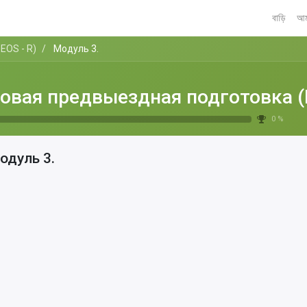
বাড়ি
আমা
EOS - R)
Модуль 3.
овая предвыездная подготовка (
0 %
одуль 3.