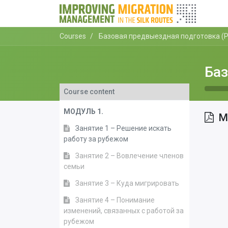
Courses
Базовая предвыездная подготовка (P
Баз
Course content
МОДУЛЬ 1.
М
Занятие 1 – Решение искать
работу за рубежом
Занятие 2 – Вовлечение членов
семьи
Занятие 3 – Куда мигрировать
Занятие 4 – Понимание
изменений, связанных с работой за
рубежом