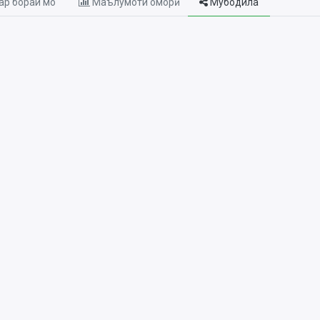
р бораи мо
Маълумоти оморӣ
Мубодила