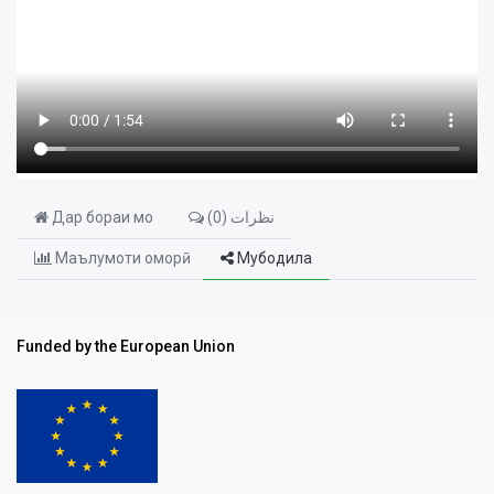
نظرات (
0
)
Дар бораи мо
Маълумоти оморӣ
Мубодила
Funded by the European Union