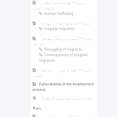
درس ۱ – مهاجرت غیرمنظم و
قاچاق انسان
Human trafficking
درس ۲ – قاچاق انسان و مهاجر
Irregular migration
درس ۳ – آسیب پذیری های مهاجر
کارگر
Smuggling of migrants
Consequences of irregular
migration
درس ۴ – چگونه خود را محافظت
کنید.
Vulnerabilities in the employment
process
خود را به چالش بکشید – بخش ۳
بخش 4
درس ۱ – مشکلات معمول که توسط