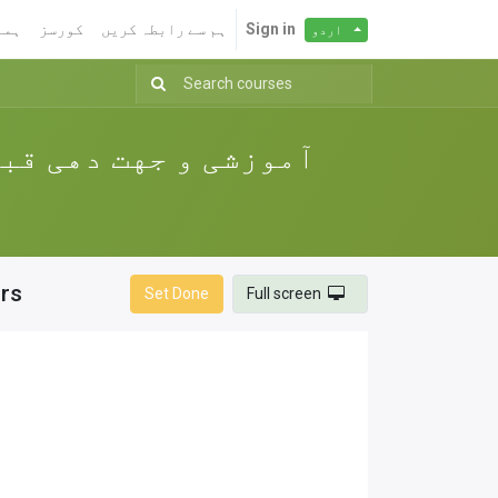
Sign in
ہم سے رابطہ کریں
کورسز
ہما
اردو
rs
Set Done
Full screen