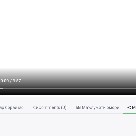
р бораи мо
Comments (
0
)
Маълумоти оморӣ
М