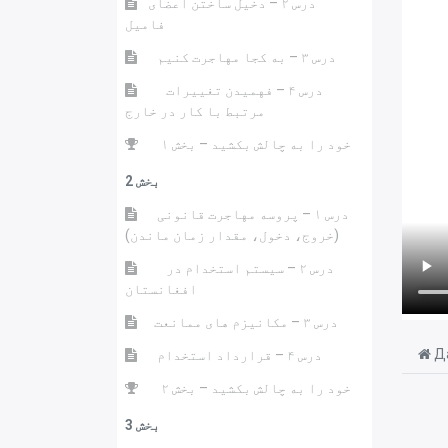
درس ۲ – دخیل ساختن اعضای
فامیل
درس ۳ – به کجا مهاجرت کنیم
درس ۴ – فهمیدن تغییرات
مرتبط با کار در خارج
خود را به چالش بکشید – بخش ۱
بخش 2
درس ۱ – پروسه مهاجرت قانونی
(خروج، دخول، مقدار زمان ماندن)
درس ۲ – سیستم استخدام در
افغانستان
درس ۳ – مکانیزم های ممانعت
Да
درس ۴ – قرارداد استخدام
خود را به چالش بکشید – بخش ۲
بخش 3