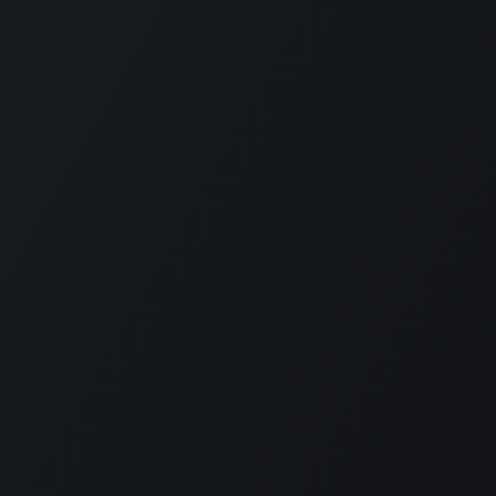
Disclaimer
Acknowledgements