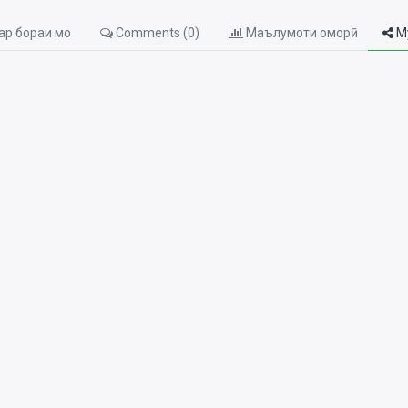
р бораи мо
Comments (
0
)
Маълумоти оморӣ
М