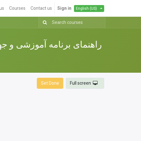
us
Courses
Contact us
Sign in
English (US)
Set Done
Full screen