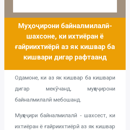
Муҳоҷирони байналмилалӣ-
шахсоне, ки ихтиёран ё
ғайриихтиёрӣ аз як кишвар ба
кишвари дигар рафтаанд
Одамоне, ки аз як кишвар ба кишвари
дигар мекӯчанд, муҳоҷирони
байналмилалӣ мебошанд.
Муҳоҷири байналмилалӣ - шахсест, ки
ихтиёран ё ғайриихтиёрӣ аз як кишвар