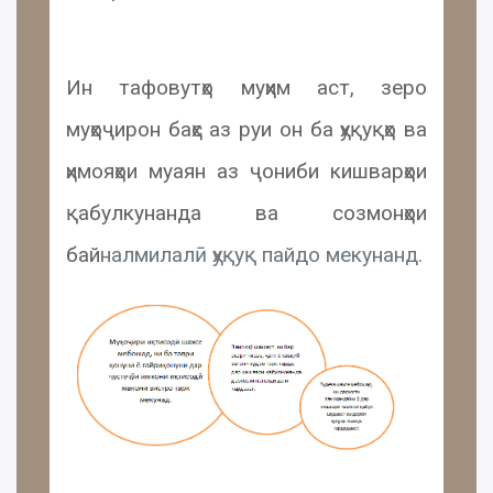
Ин тафовутҳо муҳим аст, зеро
муҳоҷирон баҳс аз руи он ба ҳуқуқҳо ва
ҳимояҳои муаян аз ҷониби кишварҳои
қабулкунанда ва созмонҳои
бай
налмилалӣ ҳуқуқ пайдо мекунанд.