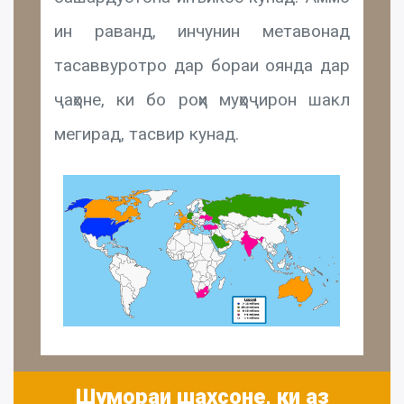
ин раванд, инчунин метавонад
тасаввуротро дар бораи оянда дар
ҷаҳоне, ки бо роҳи муҳоҷирон шакл
мегирад, тасвир кунад.
Шумораи шахсоне, ки аз