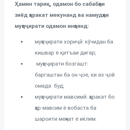
Ҳамин тариқ, одамон бо сабабҳои
зиёд ҳаракат мекунанд ва намудҳои
муҳоҷирати одамон инҳоянд:
муҳоҷирати хориҷӣ: кўчидан ба
кишвар ё қитъаи дигар;
муҳоҷирати бозгашт:
баргаштан ба он ҷое, ки аз ҷой
омада буд;
муҳоҷирати мавсимӣ: ҳаракат бо
ҳар мавсим ё вобаста ба
шароити меҳнат ё иќлим.