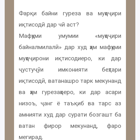
Фарқи байни гуреза ва муҳоҷири
иқтисодӣ дар чӣ аст?
Мафҳуми умумии «муҳоҷири
байналмилалӣ» дар худ ҳам мафҳуми
муҳоҷирони иқтисодиеро, ки дар
ҷустуҷӯи имконияти беҳтари
иқтисодӣ, ватанашро тарк мекунанд
ва ҳам гурезаҳоеро, ки дар асари
низоъ, ҷанг ё таъқиб ва тарс аз
амнияти худ дар сурати бозгашт ба
ватан фирор мекунанд, фаро
мегирад.