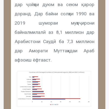
дар ҷойҳои дуюм ва сеюм қарор
доранд. Дар байни солҳои 1990 ва
2019 шумораи муҳоҷирони
байналмилалӣ аз 8,1 миллион дар
Арабистони Саудӣ ба 7,3 миллион
дар Аморати Муттаҳидаи Араб
афзоиш ёфтааст.