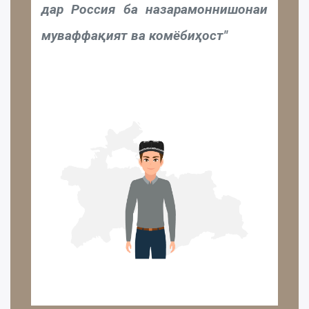
дар Россия ба назарамоннишонаи
муваффақият ва комёбиҳост"