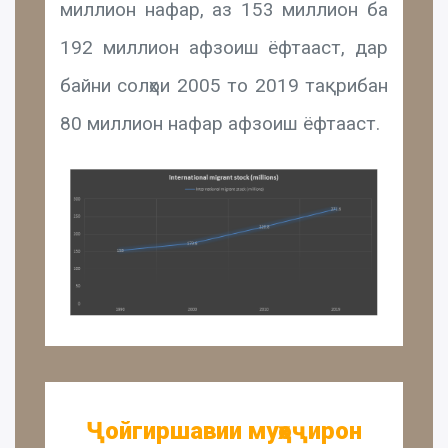
миллион нафар, аз 153 миллион ба
192 миллион афзоиш ёфтааст, дар
байни солҳои 2005 то 2019 тақрибан
80 миллион нафар афзоиш ёфтааст.
Ҷойгиршавии муҳоҷирон