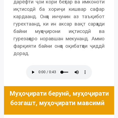
дарёфти ҷои кори беҳтар ва имконоти
иқтисодӣ ба хориҷи кишвар сафар
кардаанд. Онҳо инчунин аз таъқибот
гурехтаанд, ки ин аксар вақт сарҳади
байни муҳоҷирони иқтисодӣ ва
гурезаҳоро норавшан мекунанд. Аммо
фарқияти байни онҳо оқибатҳои ҷиддӣ
дорад.
Муҳоҷирати берунӣ, муҳоҷирати
бозгашт, муҳоҷирати мавсимӣ