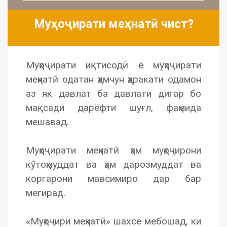
Муҳоҷирати меҳнатӣ чист?
Муҳоҷирати иқтисодӣ ё муҳоҷирати
меҳнатӣ одатан ҳамчун ҳаракати одамон
аз як давлат ба давлати дигар бо
мақсади дарёфти шуғл, фаҳмида
мешавад.
Муҳоҷирати меҳнатӣ ҳам муҳоҷирони
кӯтоҳмуддат ва ҳам дарозмуддат ва
коргарони мавсимиро дар бар
мегирад.
«Муҳоҷири меҳнатӣ» шахсе мебошад, ки