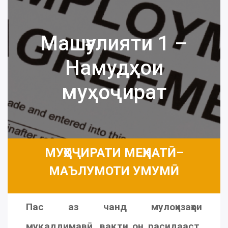
Машғулияти 1 –
Намудҳои
муҳоҷират
МУҲОҶИРАТИ МЕҲНАТӢ–
МАЪЛУМОТИ УМУМӢ
Пас аз чанд мулоҳизаҳои
муқаддимавӣ, вақти он расидааст,