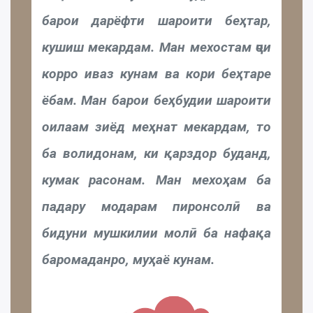
барои дарёфти шароити беҳтар,
кушиш мекардам. Ман мехостам ҷои
корро иваз кунам ва кори беҳтаре
ёбам. Ман барои беҳбудии шароити
оилаам зиёд меҳнат мекардам, то
ба волидонам, ки қарздор буданд,
кумак расонам. Ман мехоҳам ба
падару модарам пиронсолӣ ва
бидуни мушкилии молӣ ба нафақа
баромаданро, муҳаё кунам.