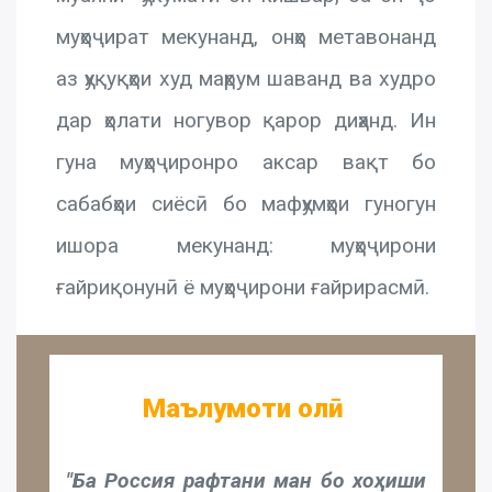
муҳоҷират мекунанд, онҳо метавонанд
аз ҳуқуқҳои худ маҳрум шаванд ва худро
дар ҳолати ногувор қарор диҳанд. Ин
гуна муҳоҷиронро аксар вақт бо
сабабҳои сиёсӣ бо мафҳумҳои гуногун
ишора мекунанд: муҳоҷирони
ғайриқонунӣ ё муҳоҷирони ғайрирасмӣ.
Маълумоти олӣ
"Ба Россия рафтани ман бо хоҳиши