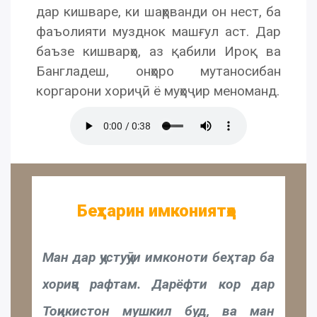
дар кишваре, ки шаҳрванди он нест, ба
фаъолияти музднок машғул аст. Дар
баъзе кишварҳо, аз қабили Ироқ ва
Бангладеш, онҳоро мутаносибан
коргарони хориҷӣ ё муҳоҷир меноманд.
Беҳтарин имкониятҳо
Ман дар ҷустуҷӯи имконоти беҳтар ба
хориҷа рафтам. Дарёфти кор дар
Тоҷикистон мушкил буд, ва ман