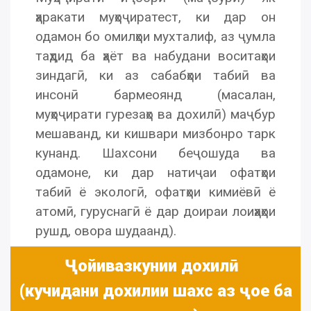
ҳаракати муҳоҷиратест, ки дар он
одамон бо омилҳои мухталиф, аз ҷумла
таҳдид ба ҳаёт ва набудани воситаҳои
зиндагӣ, ки аз сабабҳои табиӣ ва
инсонӣ бармеоянд (масалан,
муҳоҷирати гурезаҳо ва дохилӣ) маҷбур
мешаванд, ки кишвари мизбонро тарк
кунанд. Шахсони беҷошуда ва
одамоне, ки дар натиҷаи офатҳои
табиӣ ё экологӣ, офатҳои кимиёвӣ ё
атомӣ, гуруснагӣ ё дар доираи лоиҳаҳои
рушд, овора шудаанд).
Ҷойивазкунии дохилӣ
(кучидани дохилии шахс аз ҷое ба