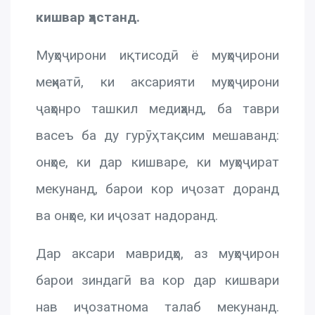
кишвар ҳастанд.
Муҳоҷирони иқтисодӣ ё муҳоҷирони
меҳнатӣ, ки аксарияти муҳоҷирони
ҷаҳонро ташкил медиҳанд, ба таври
васеъ ба ду гурӯҳ тақсим мешаванд:
онҳое, ки дар кишваре, ки муҳоҷират
мекунанд, барои кор иҷозат доранд
ва онҳое, ки иҷозат надоранд.
Дар аксари мавридҳо, аз муҳоҷирон
барои зиндагӣ ва кор дар кишвари
нав иҷозатнома талаб мекунанд.