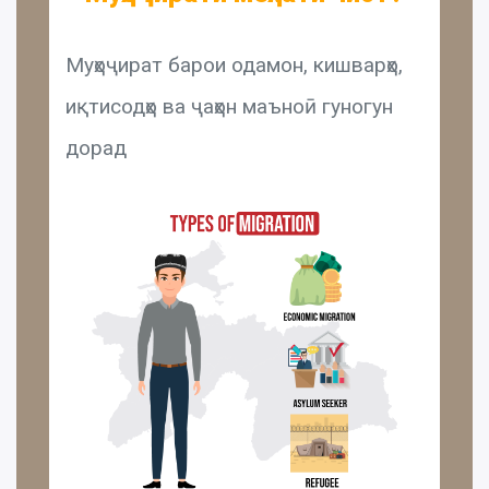
Муҳоҷират барои одамон, кишварҳо,
иқтисодҳо ва ҷаҳон маъноӣ гуногун
дорад