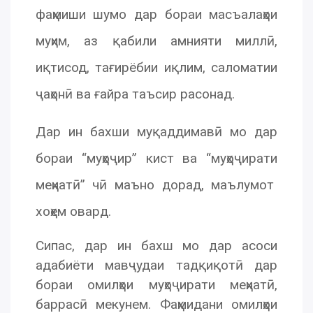
фаҳмиши шумо дар бораи масъалаҳои
муҳим, аз қабили амнияти миллӣ,
иқтисод, тағирёбии иқлим, саломатии
ҷаҳонӣ ва ғайра таъсир расонад.
Дар ин бахши муқаддимавӣ мо дар
бораи “муҳоҷир” кист ва “муҳоҷирати
меҳнатӣ” чӣ маъно дорад, маълумот
хоҳем овард.
Сипас, дар ин бахш мо дар асоси
адабиёти мавҷудаи тадқиқотӣ дар
бораи омилҳои муҳоҷирати меҳнатӣ,
баррасӣ мекунем. Фаҳмидани омилҳои