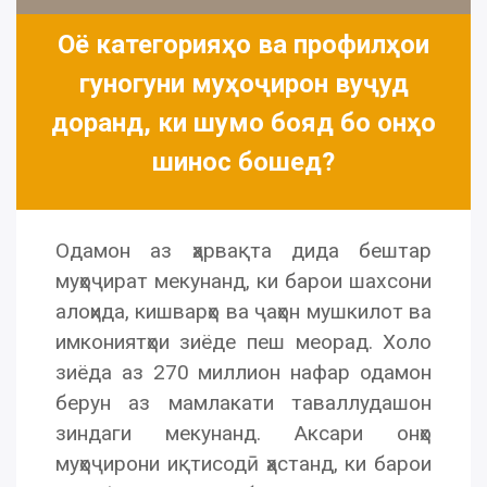
Оё категорияҳо ва профилҳои
гуногуни муҳоҷирон вуҷуд
доранд, ки шумо бояд бо онҳо
шинос бошед?
Одамон аз ҳарвақта дида бештар
муҳоҷират мекунанд, ки барои шахсони
алоҳида, кишварҳо ва ҷаҳон мушкилот ва
имкониятҳои зиёде пеш меорад. Холо
зиёда аз 270 миллион нафар одамон
берун аз мамлакати таваллудашон
зиндаги мекунанд. Аксари онҳо
муҳоҷирони иқтисодӣ ҳастанд, ки барои