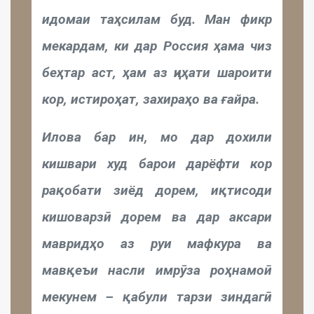
идомаи таҳсилам буд. Ман фикр
мекардам, ки дар Россия ҳама чиз
беҳтар аст, ҳам аз ҷиҳати шароити
кор, истироҳат, захираҳо ва ғайра.
Илова бар ин, мо дар дохили
кишвари худ барои дарёфти кор
рақобати зиёд дорем, иқтисоди
кишоварзӣ дорем ва дар аксари
мавридҳо аз руи мафкура ва
мавқеъи насли имрӯза роҳнамоӣ
мекунем – қабули тарзи зиндагӣ