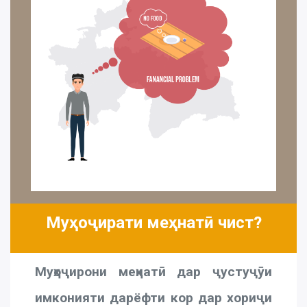
Муҳоҷирати меҳнатӣ чист?
Муҳоҷирони меҳнатӣ дар ҷустуҷӯи
имконияти дарёфти кор дар хориҷи