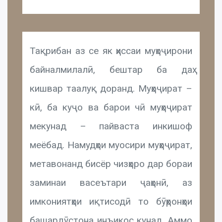
Тақрибан аз се як ҳиссаи муҳоҷирони
байналмилалӣ, бештар ба даҳ
кишвар таалуқ доранд. Муҳоҷират –
кӣ, ба куҷо ва барои чӣ муҳоҷират
мекунад – пайваста инкишоф
меёбад. Намудҳои муосири муҳоҷират,
метавонанд бисёр чизҳоро дар бораи
заминаи васеътари ҷаҳонӣ, аз
имкониятҳои иқтисодӣ то бӯҳронҳои
башардӯстона инъикос кунад. Аммо