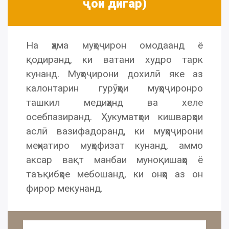
ҷои дигар)
На ҳама муҳоҷирон омодаанд ё
қодиранд, ки ватани худро тарк
кунанд. Муҳоҷирони дохилӣ яке аз
калонтарин гурӯҳҳои муҳоҷиронро
ташкил медиҳанд ва хеле
осебпазиранд. Ҳукуматҳои кишварҳои
аслӣ вазифадоранд, ки муҳоҷирони
меҳнатиро муҳофизат кунанд, аммо
аксар вақт манбаи муноқишаҳо ё
таъқибҳое мебошанд, ки онҳо аз он
фирор мекунанд.