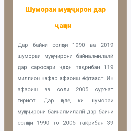
Шумораи муҳоҷирон дар
ҷаҳон
Дар байни солҳои 1990 ва 2019
шумораи муҳоҷирони байналмилалӣ
дар саросари ҷаҳон тақрибан 119
миллион нафар афзоиш ёфтааст. Ин
афзоиш аз соли 2005 суръат
гирифт. Дар ҳоле, ки шумораи
муҳоҷирони байналмилалӣ дар байни
солҳои 1990 то 2005 тақрибан 39