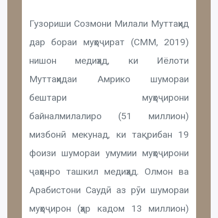
Гузориши Созмони Милали Муттаҳид
дар бораи муҳоҷират (СММ, 2019)
нишон медиҳад, ки Иёлоти
Муттаҳидаи Амрико шумораи
бештари муҳоҷирони
байналмилалиро (51 миллион)
мизбонӣ мекунад, ки тақрибан 19
фоизи шумораи умумии муҳоҷирони
ҷаҳонро ташкил медиҳад. Олмон ва
Арабистони Саудӣ аз рӯи шумораи
муҳоҷирон (ҳар кадом 13 миллион)