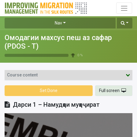
Nav
Омодагии махсус пеш аз сафар
(PDOS - T)
0 %
Course content
Set Done
Full screen
Дарси 1 – Намудҳои муҳоҷират