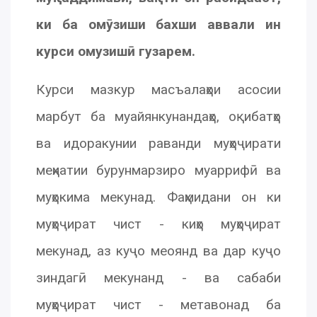
ки ба омӯзиши бахши аввали ин
курси омузишӣ гузарем.
Курси мазкур масъалаҳои асосии
марбут ба муайянкунандаҳо, оқибатҳо
ва идоракунии раванди муҳоҷирати
меҳнатии бурунмарзиро муаррифӣ ва
муҳокима мекунад. Фаҳмидани он ки
муҳоҷират чист - киҳо муҳоҷират
мекунад, аз куҷо меоянд ва дар куҷо
зиндагӣ мекунанд - ва сабаби
муҳоҷират чист - метавонад ба