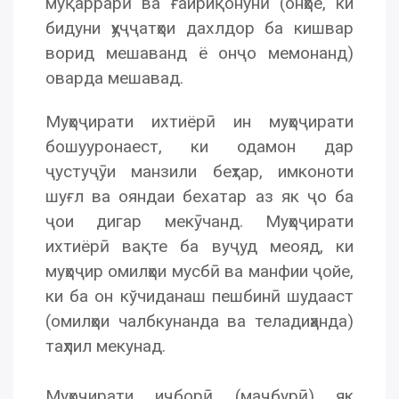
муқаррарӣ ва ғайриқонунӣ (онҳое, ки
бидуни ҳуҷҷатҳои дахлдор ба кишвар
ворид мешаванд ё онҷо мемонанд)
оварда мешавад.
Муҳоҷирати ихтиёрӣ ин муҳоҷирати
бошууронаест, ки одамон дар
ҷустуҷӯи манзили беҳтар, имконоти
шуғл ва ояндаи бехатар аз як ҷо ба
ҷои дигар мекӯчанд. Муҳоҷирати
ихтиёрӣ вақте ба вуҷуд меояд, ки
муҳоҷир омилҳои мусбӣ ва манфии ҷойе,
ки ба он кўчиданаш пешбинӣ шудааст
(омилҳои чалбкунанда ва теладиҳанда)
таҳлил мекунад.
Муҳоҷирати иҷборӣ (маҷбурӣ) як