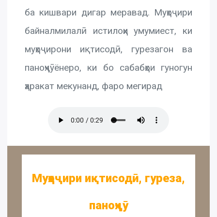
ба кишвари дигар меравад. Муҳоҷири
байналмилалӣ истилоҳи умумиест, ки
муҳоҷирони иқтисодӣ, гурезагон ва
паноҳҷӯёнеро, ки бо сабабҳои гуногун
ҳаракат мекунанд, фаро мегирад
Муҳоҷири иқтисодӣ, гуреза,
паноҳҷӯ