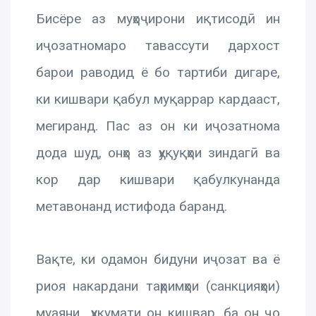
Бисёре аз муҳоҷирони иқтисодӣ ин
иҷозатномаро тавассути дархост
барои раводид ё бо тартиби дигаре,
ки кишвари қабул муқаррар кардааст,
мегиранд. Пас аз он ки иҷозатнома
дода шуд, онҳо аз ҳуқуқҳои зиндагӣ ва
кор дар кишвари қабулкунанда
метавонанд истифода баранд.
Вақте, ки одамон бидуни иҷозат ва ё
риоя накардани таҳримҳои (санкцияҳои)
муаяни ҳукумати он кишвар, ба он ҷо