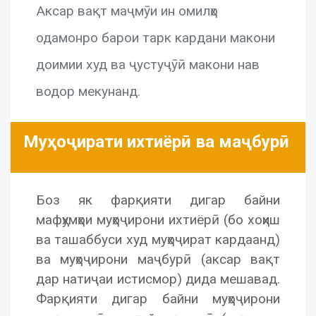
Аксар вақт маҷмӯи ин омилҳо
одамонро барои тарк кардани макони
доимии худ ва ҷустуҷӯӣ макони нав
водор мекунанд.
Муҳоҷирати ихтиёрӣ ва маҷбурӣ
Боз як фарқияти дигар байни
мафҳумҳои муҳоҷирони ихтиёрӣ (бо хоҳиш
ва ташаббуси худ муҳоҷират кардаанд)
ва муҳоҷирони маҷбурӣ (аксар вақт
дар натиҷаи истисмор) дида мешавад.
Фарқияти дигар байни муҳоҷирони