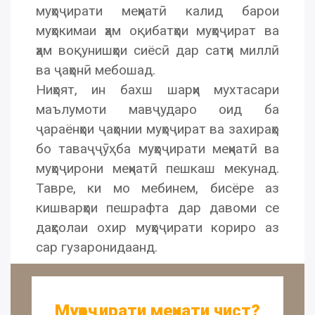
муҳоҷирати меҳнатӣ калид барои
муҳокимаи ҳам оқибатҳои муҳоҷират ва
ҳам воқунишҳои сиёсӣ дар сатҳи миллӣ
ва ҷаҳонӣ мебошад.
Ниҳоят, ин бахш шарҳи мухтасари
маълумоти мавҷударо оид ба
ҷараёнҳои ҷаҳонии муҳоҷират ва захираҳо
бо таваҷҷӯҳ ба муҳоҷирати меҳнатӣ ва
муҳоҷирони меҳнатӣ пешкаш мекунад.
Тавре, ки мо мебинем, бисёре аз
кишварҳои пешрафта дар давоми се
даҳсолаи охир муҳоҷирати кориро аз
сар гузаронидаанд.
Муҳоҷирати меҳнати чист?