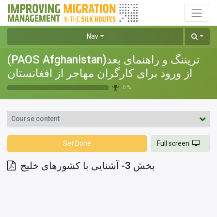
Nav
(PAOS Afghanistan)تریننگ و راهنمای بعد
از ورود برای کارگران مهاجر از افغانستان
0 %
Course content
Set Done
Full screen
بخش 3- آشنایی با کشورهای خلیج