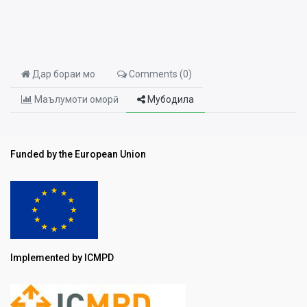
Дар бораи мо
Comments (
0
)
Маълумоти оморӣ
Мубодила
Funded by the European Union
Implemented by ICMPD