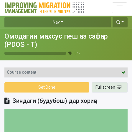
Nav
Омодагии махсус пеш аз сафар
(PDOS - T)
0 %
Course content
Set Done
Full screen
Зиндаги (будубош) дар хориҷа