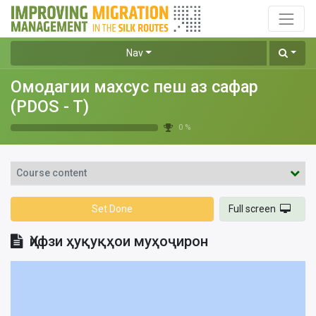
Nav
Омодагии махсус пеш аз сафар
(PDOS - T)
0 %
Course content
Set Done
Full screen
Ҳифзи ҳуқуқҳои муҳоҷирон