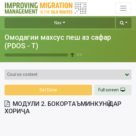
Nav
Омодагии махсус пеш аз сафар
(PDOS - T)
0 %
Course content
Set Done
Full screen
МОДУЛИ 2. БОКОРТАЪМИНКУНӢ ДАР
ХОРИҶА