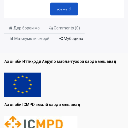
ادامه بده
Дар бораи мо
Comments (
0
)
Маълумоти оморӣ
Мубодила
Аз ҷониби Иттиҳоди Аврупо маблағгузорӣ карда мешавад
Аз ҷониби ICMPD амалӣ карда мешавад