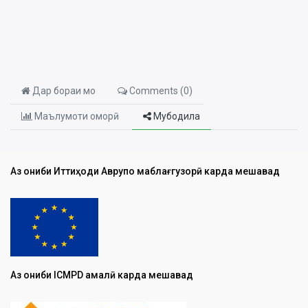
Дар бораи мо
Comments (
0
)
Маълумоти оморӣ
Мубодила
Аз ҷониби Иттиҳоди Аврупо маблағгузорӣ карда мешавад
Аз ҷониби ICMPD амалӣ карда мешавад